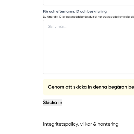
För och efternamn, ID och beskrivning
Du hittar ditt ID i e-postmeddelandet du fick när du skapade konto eller ski
Genom att skicka in denna begäran bekrä
Skicka in
Integritetspolicy, villkor & hantering