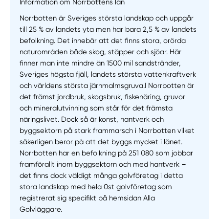
Information om Norrbottens län
Norrbotten är Sveriges största landskap och uppgår
till 25 % av landets yta men har bara 2,5 % av landets
befolkning. Det innebär att det finns stora, orörda
naturområden både skog, stäpper och sjöar. Här
finner man inte mindre än 1500 mil sandstränder,
Sveriges högsta fjäll, landets största vattenkraftverk
och världens största järnmalmsgruva.I Norrbotten är
det främst jordbruk, skogsbruk, fiskenäring, gruvor
och mineralutvinning som står för det främsta
näringslivet. Dock så är konst, hantverk och
byggsektorn på stark frammarsch i Norrbotten vilket
säkerligen beror på att det byggs mycket i länet.
Norrbotten har en befolkning på 251 080 som jobbar
framförallt inom byggsektorn och med hantverk –
det finns dock väldigt många golvföretag i detta
stora landskap med hela 0st golvföretag som
registrerat sig specifikt på hemsidan Alla
Golvläggare.