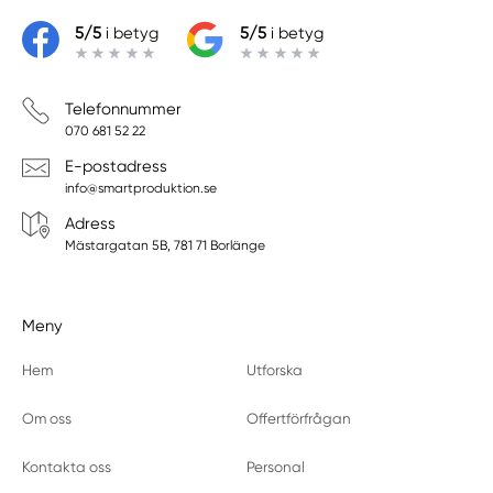
5/5
i betyg
5/5
i betyg
Telefonnummer
070 681 52 22
E-postadress
info@smartproduktion.se
Adress
Mästargatan 5B, 781 71 Borlänge
Meny
Hem
Utforska
Om oss
Offertförfrågan
Kontakta oss
Personal