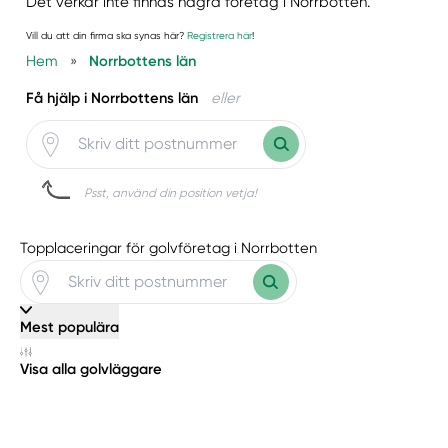
Det verkar inte finnas några företag i Norrbotten.
Vill du att din firma ska synas här?
Registrera här
!
Hem
»
Norrbottens län
Få hjälp i Norrbottens län
eller
Psst, använd din position vetja!
Topplaceringar för golvföretag i Norrbotten
Mest populära
Visa alla golvläggare