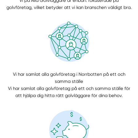
Vi på Alla Golvläggare är enbart fokuserade på
golvföretag, vilket betyder att vi kan branschen väldigt bra.
Välj tillvägagångssätt
Vi har samlat alla golvföretag i Norrbotten på ett och
samma ställe
Vi har samlat alla golvföretag på ett och samma ställe för
att hjälpa dig hitta rätt golvläggare för dina behov.