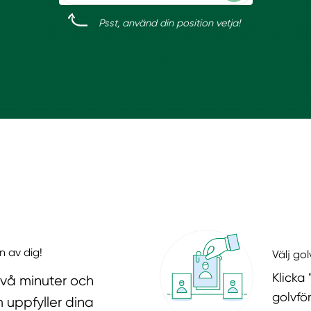
Psst, använd din position vetja!
n av dig!
Välj go
Klicka 
två minuter och
golvfö
 uppfyller dina