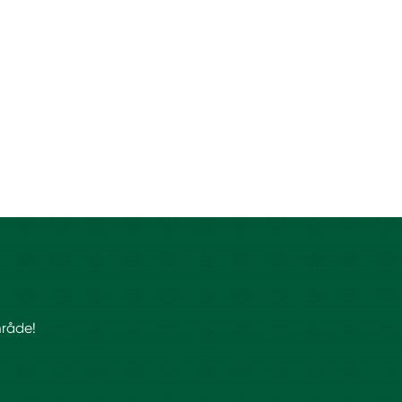
mråde!