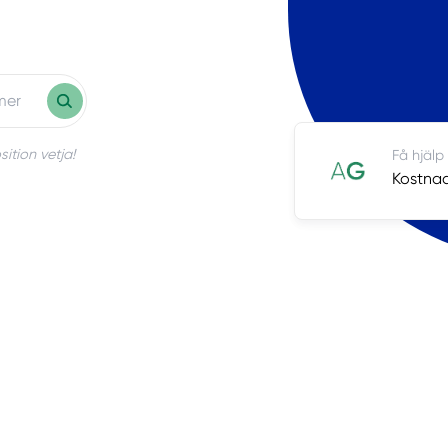
ition vetja!
Få hjälp
Kostnad