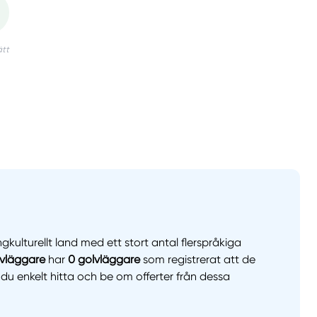
gkulturellt land med ett stort antal flerspråkiga
lvläggare
har
0 golvläggare
som registrerat att de
 du enkelt hitta och be om offerter från dessa
llt
Få hjälp