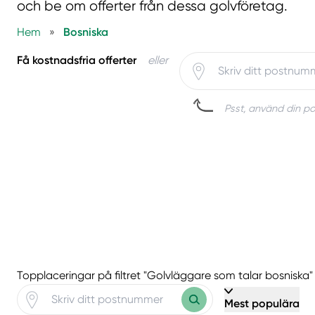
och be om offerter från dessa golvföretag.
Hem
»
Bosniska
Få kostnadsfria offerter
eller
Psst, använd din pos
Topplaceringar på filtret "Golvläggare som talar bosniska"
Mest populära