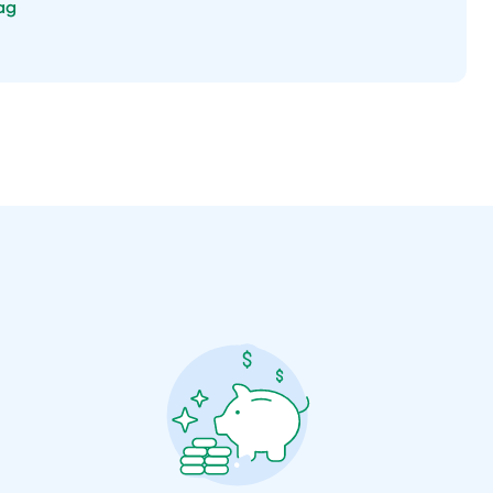
tag
Välj tillvägagångssätt