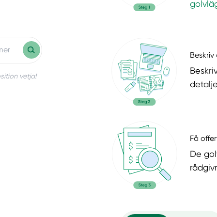
golvlä
Beskriv 
Beskri
ition vetja!
detalje
Få offer
De gol
rådgiv