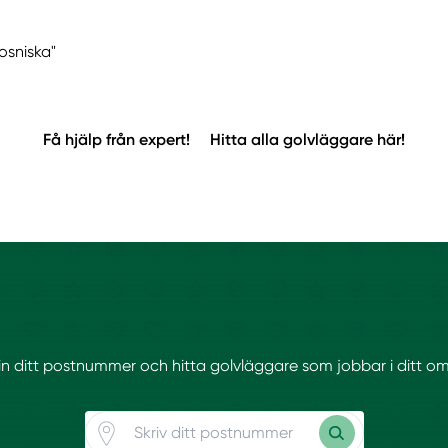
osniska"
Få hjälp från expert!
Hitta alla golvläggare här!
 in ditt postnummer och hitta golvläggare som jobbar i ditt o