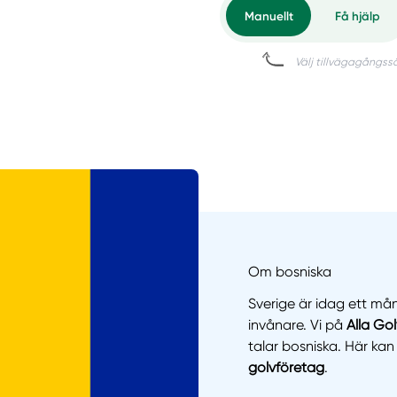
Om bosniska
Sverige är idag ett mån
invånare. Vi på
Alla Go
talar bosniska. Här kan
golvföretag
.
Manue