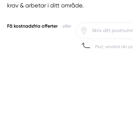
krav & arbetar i ditt område.
Få kostnadsfria offerter
eller
Psst, använd din pos