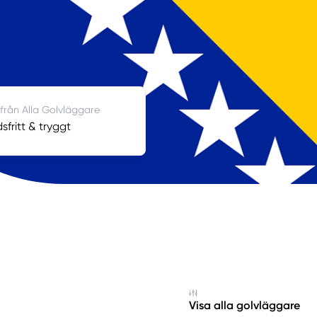
 från Alla Golvläggare
sfritt & tryggt
Visa alla golvläggare