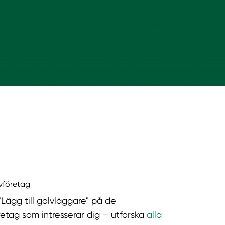
lvföretag
"Lägg till golvläggare" på de
retag som intresserar dig – utforska
alla