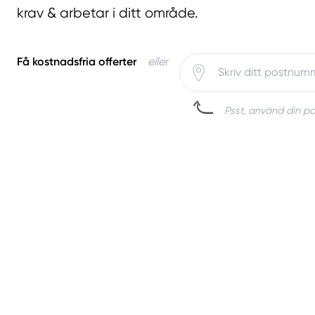
krav & arbetar i ditt område.
Få kostnadsfria offerter
eller
Psst, använd din pos