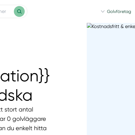
Golvföretag
ation}}
ndska
t stort antal
har 0 golvläggare
an du enkelt hitta