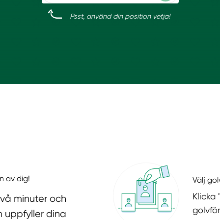
Psst, använd din position vetja!
n av dig!
Välj go
Klicka 
två minuter och
golvfö
 uppfyller dina