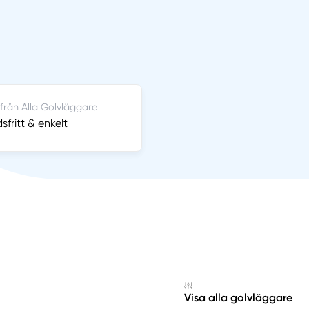
 från Alla Golvläggare
sfritt & enkelt
Visa alla golvläggare