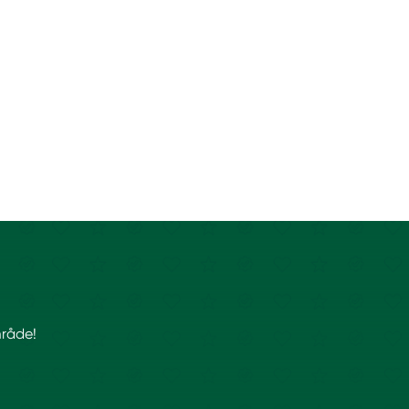
mråde!