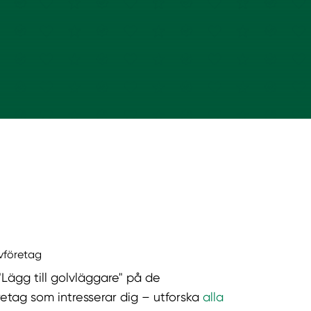
lvföretag
"Lägg till golvläggare" på de
retag som intresserar dig – utforska
alla