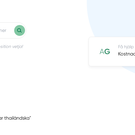
ition vetja!
Få hjälp
Kostnad
ar thailändska"