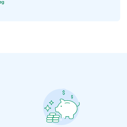
tag
Välj tillvägagångssätt