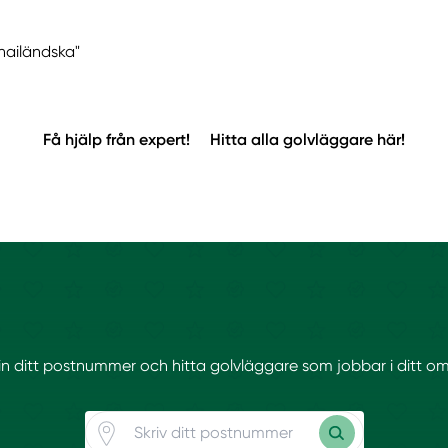
Thailändska"
Få hjälp från expert!
Hitta alla golvläggare här!
 in ditt postnummer och hitta golvläggare som jobbar i ditt o