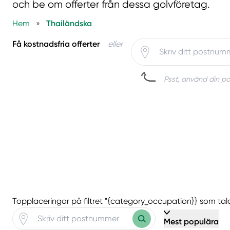
och be om offerter från dessa golvföretag.
Hem
»
Thailändska
Få kostnadsfria offerter
eller
Psst, använd din pos
Topplaceringar på filtret "{category_occupation}} som tal
Mest populära