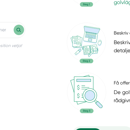
golvlä
Beskriv 
Beskri
ition vetja!
detalje
Få offer
De gol
rådgiv