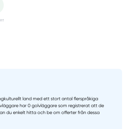
gkulturellt land med ett stort antal flerspråkiga
lvläggare har 0 golvläggare som registrerat att de
kan du enkelt hitta och be om offerter från dessa
llt
Få hjälp