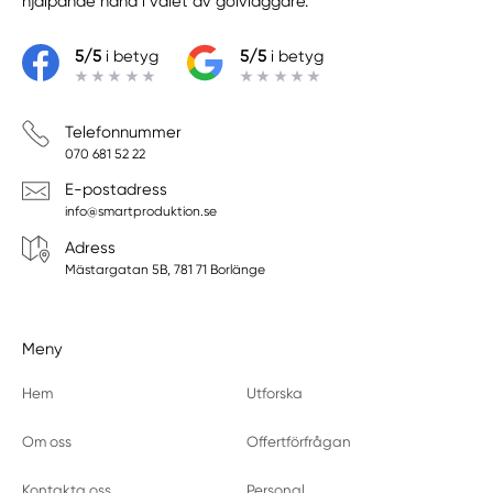
hjälpande hand i valet av golvläggare.
5/5
i betyg
5/5
i betyg
Telefonnummer
070 681 52 22
E-postadress
info@smartproduktion.se
Adress
Mästargatan 5B, 781 71 Borlänge
Meny
Hem
Utforska
Om oss
Offertförfrågan
Kontakta oss
Personal