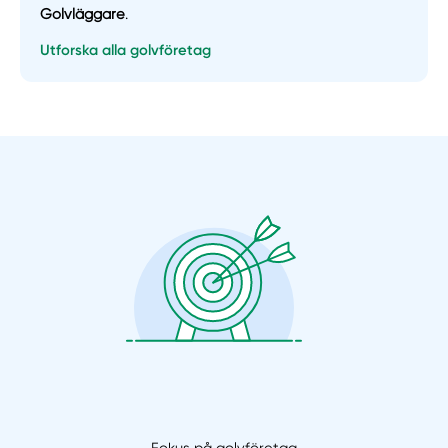
Golvläggare
.
Utforska alla golvföretag
Manuellt
Få hjälp
Välj tillvägagångssätt
Fokus på golvföretag