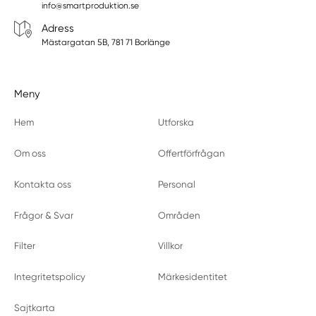
info@smartproduktion.se
Adress
Mästargatan 5B, 781 71 Borlänge
Meny
Hem
Utforska
Om oss
Offertförfrågan
Kontakta oss
Personal
Frågor & Svar
Områden
Filter
Villkor
Integritetspolicy
Märkesidentitet
Sajtkarta