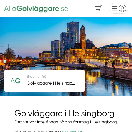
Bilden är från
Golvläggare i Helsingborg
Golvläggare i Helsingborg
Det verkar inte finnas några företag i Helsingborg.
Vill du att din firma ska synas här?
Registrera här
!