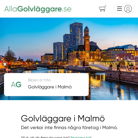
Bilden är från
Golvläggare i Malmö
Golvläggare i Malmö
Det verkar inte finnas några företag i Malmö.
Vill du att din firma ska synas här?
Registrera här
!