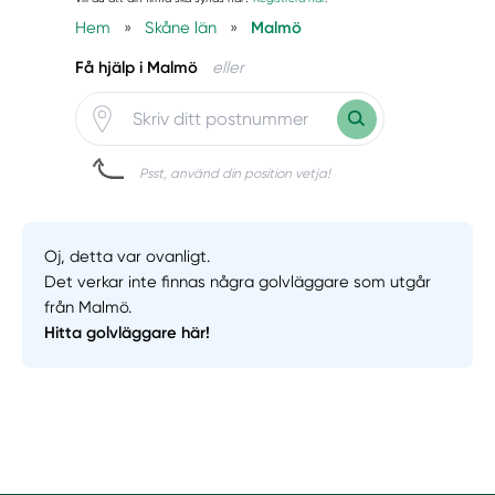
Hem
»
Skåne län
»
Malmö
Få hjälp i Malmö
eller
Psst, använd din position vetja!
Oj, detta var ovanligt.
Det verkar inte finnas några golvläggare som utgår
från Malmö.
Hitta golvläggare här!