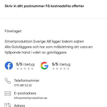
Skriv in ditt postnummer
Få kostnadsfria offerter
Företaget
Smartproduktion Sverige AB ligger bakom sajten
Alla Golvläggare
och har som målsättning att vara en
hjälpande hand i valet av golvläggare.
5/5
i betyg
5/5
i betyg
Telefonnummer
070 681 52 22
E-postadress
info@smartproduktion.se
Adress