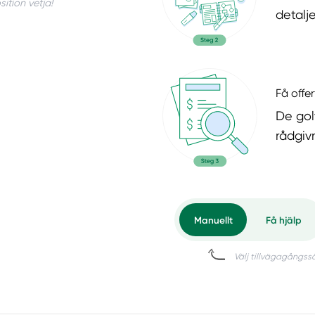
ition vetja!
detalje
Få offer
De gol
rådgiv