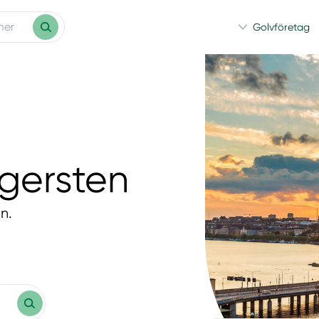
Golvföretag
gersten
n.