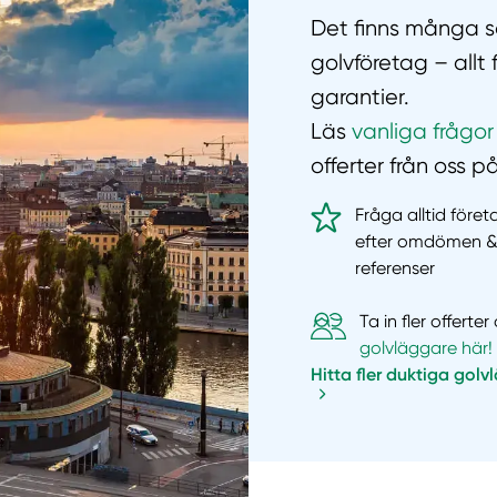
Det finns många sa
golvföretag – allt
garantier.
Läs
vanliga frågor
offerter från oss p
Fråga alltid före
efter omdömen 
referenser
Ta in fler offert
golvläggare här!
Hitta fler duktiga golv