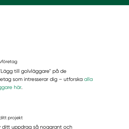
lvföretag
"Lägg till golvläggare" på de
retag som intresserar dig – utforska
alla
ggare här
.
ditt projekt
v ditt uppdrag så noggrant och