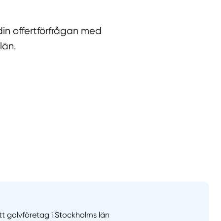
in offertförfrågan med
län.
llt
Få hjälp
Välj tillvägagångssätt
ett golvföretag i Stockholms län