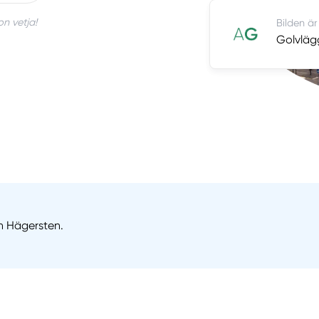
on vetja!
Bilden är
Golvläg
ån Hägersten.