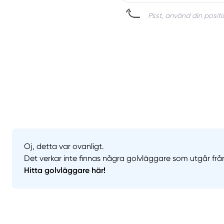
Psst, använd din positi
Oj, detta var ovanligt.
Det verkar inte finnas några golvläggare som utgår fr
Hitta golvläggare här!