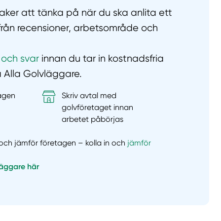
ker att tänka på när du ska anlita ett
 från recensioner, arbetsområde och
 och svar
innan du tar in kostnadsfria
å Alla Golvläggare.
tagen
Skriv avtal med
&
golvföretaget innan
arbetet påbörjas
er och jämför företagen – kolla in och
jämför
läggare här