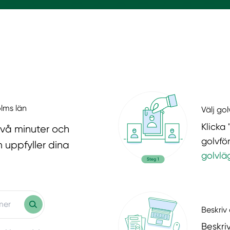
olms län
Välj go
Klicka 
två minuter och
golvfö
 uppfyller dina
golvlä
Beskriv 
Beskri