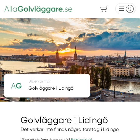
Bilden är från
Golvläggare i Lidingö
Golvläggare i Lidingö
Det verkar inte finnas några företag i Lidingö.
Vill du att din firma ska synas här?
Registrera här
!