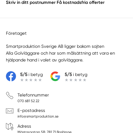
Skriv in ditt postnummer
Få kostnadsfria offerter
Företaget
Smartproduktion Sverige AB ligger bakom sajten
Alla Golvläggare
och har som målsättning att vara en
hjälpande hand i valet av golvläggare.
5/5
i betyg
5/5
i betyg
Telefonnummer
070 681 52 22
E-postadress
info@smartproduktion.se
Adress
Mästargatan 5B, 781 71 Borlänge