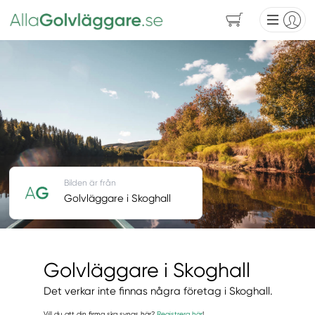
Bilden är från
Golvläggare i Skoghall
Golvläggare i Skoghall
Det verkar inte finnas några företag i Skoghall.
Vill du att din firma ska synas här?
Registrera här
!