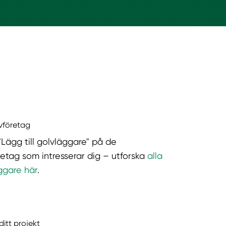
lvföretag
"Lägg till golvläggare" på de
retag som intresserar dig – utforska
alla
ggare här
.
ditt projekt