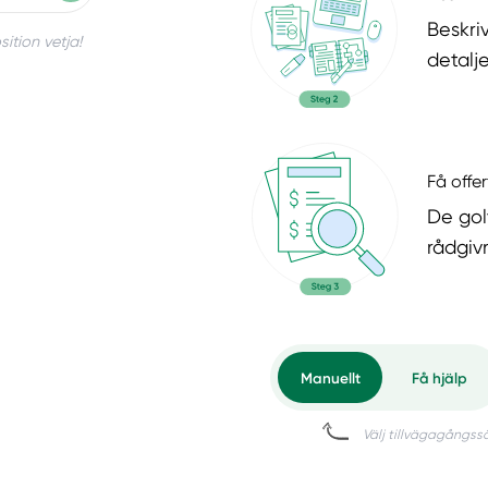
Beskri
ition vetja!
detalje
Få offer
De gol
rådgiv