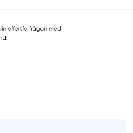
in offertförfrågan med
nd.
llt
Få hjälp
Välj tillvägagångssätt