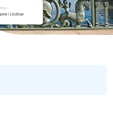
 från
are i Lödöse