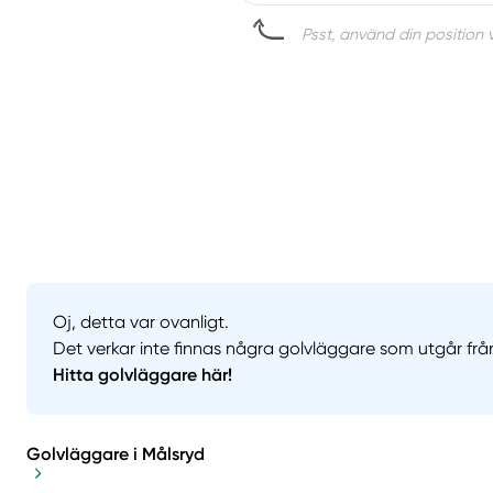
Psst, använd din position v
Oj, detta var ovanligt.
Det verkar inte finnas några golvläggare som utgår frå
Hitta golvläggare här!
Golvläggare i Målsryd