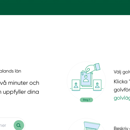
talands län
Välj go
Klicka 
två minuter och
golvfö
 uppfyller dina
golvlä
Beskriv 