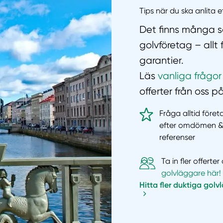
Tips när du ska anlita 
Det finns många sa
golvföretag – allt
garantier.
Läs
vanliga frågor
offerter från oss p
Fråga alltid före
efter omdömen 
referenser
Ta in fler offert
golvläggare här!
Hitta fler duktiga golv