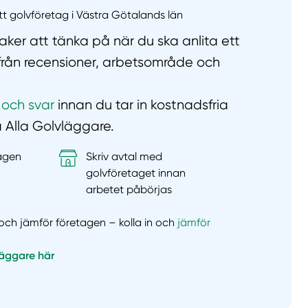
ett golvföretag i Västra Götalands län
ker att tänka på när du ska anlita ett
 från recensioner, arbetsområde och
 och svar
innan du tar in kostnadsfria
å Alla Golvläggare.
tagen
Skriv avtal med
&
golvföretaget innan
arbetet påbörjas
er och jämför företagen – kolla in och
jämför
läggare här