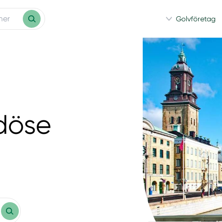
Golvföretag
döse