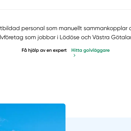
utbildad personal som manuellt sammankopplar d
lvföretag som jobbar i Lödöse och Västra Götala
Få hjälp av en expert
Hitta golvläggare
Manue