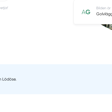
etja!
Bilden är
Golvlägg
n Lödöse.